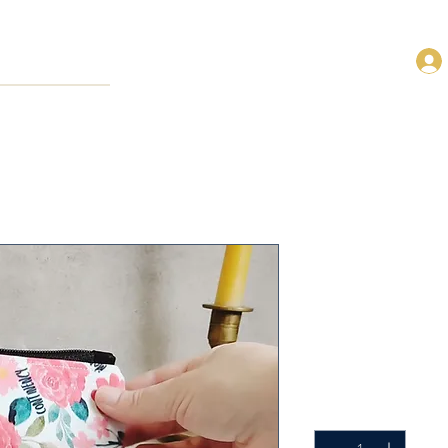
Gifts of the
Rosary Pou
SKU: FRP-WHITE-GIFT
Cena
14,00 USD
Sztuk
*