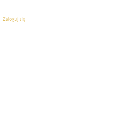
Zaloguj się
 Holy Ghost Cotton
ch
SHG