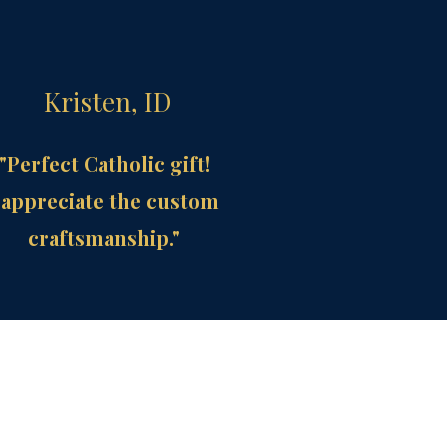
Kristen, ID
"Perfect Catholic gift!
 appreciate the custom
craftsmanship."