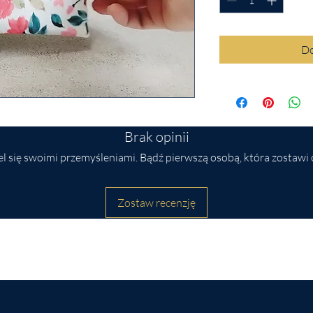
Do
Brak opinii
l się swoimi przemyśleniami. Bądź pierwszą osobą, która zostawi 
Zostaw recenzję