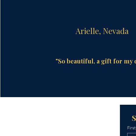
Arielle, Nevada
"So beautiful, a gift for my 
Firs